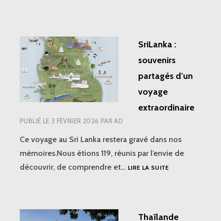
SriLanka :
souvenirs
partagés d’un
voyage
extraordinaire
PUBLIÉ LE
3 FÉVRIER 2026
PAR
AD
Ce voyage au Sri Lanka restera gravé dans nos
mémoires.Nous étions 119, réunis par l’envie de
SRILANKA
découvrir, de comprendre et…
LIRE LA SUITE
:
SOUVENIRS
PARTAGÉS
D’UN
Thaïlande
VOYAGE