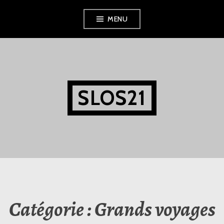
Aller
MENU
au
contenu
principal
SLOS21
Catégorie :
Grands voyages