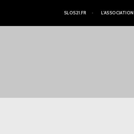
Aller
SLOS21.FR
L’ASSOCIATION
au
contenu
principal