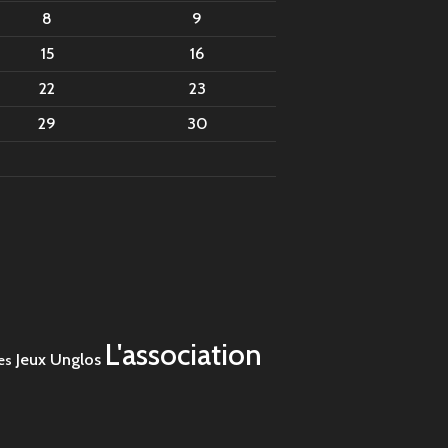
8
9
15
16
22
23
29
30
L'association
Jeux Unglos
es