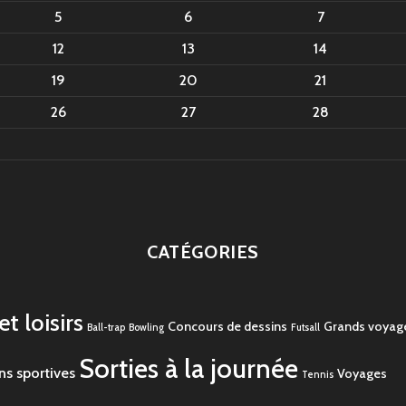
5
6
7
12
13
14
19
20
21
26
27
28
CATÉGORIES
t loisirs
Concours de dessins
Grands voyag
Ball-trap
Bowling
Futsall
Sorties à la journée
ns sportives
Voyages
Tennis