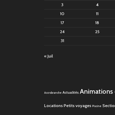
3
4
10
11
17
18
24
25
31
« Juil
Animations e
Actualités
Accrobranche
Locations
Petits voyages
Sectio
Piscine