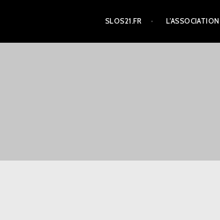
Aller
SLOS21.FR
L’ASSOCIATION
au
contenu
principal