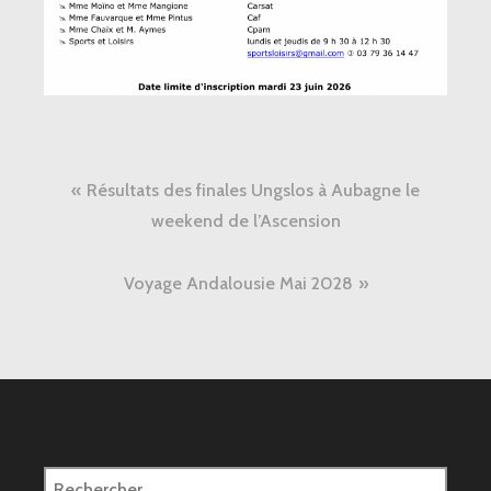
Navigation
Résultats des finales Ungslos à Aubagne le
de
weekend de l’Ascension
l’article
Voyage Andalousie Mai 2028
Rechercher :