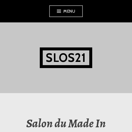
Aller
MENU
au
contenu
principal
SLOS21
Salon du Made In