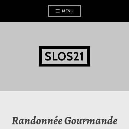
Aller
MENU
au
contenu
principal
SLOS21
Randonnée Gourmande