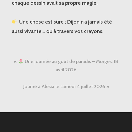
chaque dessin avait sa propre magie.
Une chose est sûre : Dijon n’a jamais été
aussi vivante… qu’à travers vos crayons.
Navigation
Une journée au goût de paradis – Morges, 18
de
avril 2026
l’article
Journé à Alesia le samedi 4 juillet 2026