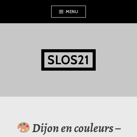
Aller
MENU
au
contenu
principal
SLOS21
Dijon en couleurs –